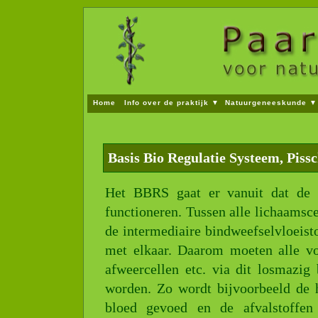
Home
Info over de praktijk ▼
Natuurgeneeskunde ▼
Wie is Paardenmiddel?
Consult
Beroepsverenigin
Basis Bio Regulatie Systeem, Pissc
Wat is natuurgeneeskunde?
BBRS Pisschinger
Hom
Voeding algemeen
Voeding Paarden
Voeding Hond
Het BBRS gaat er vanuit dat de 
Fytotherapie of kruidengeneeskunde
Bachbloesemth
functioneren. Tussen alle lichaamsc
Klachten Paard
Klachten Honden en Katten
Rasgeb
de intermediaire bindweefselvloeist
met elkaar. Daarom moeten alle vo
afweercellen etc. via dit losmazig
worden. Zo wordt bijvoorbeeld de h
bloed gevoed en de afvalstoffen