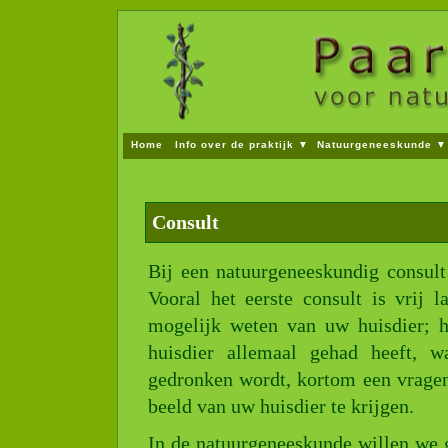
Home
Info over de praktijk ▼
Natuurgeneeskunde ▼
Wie is Paardenmiddel?
Consult
Beroepsverenigin
Consult
Wat is natuurgeneeskunde?
BBRS Pisschinger
Hom
Voeding algemeen
Voeding Paarden
Voeding Hond
Bij een natuurgeneeskundig consult 
Fytotherapie of kruidengeneeskunde
Bachbloesemth
Vooral het eerste consult is vrij 
Klachten Paard
Klachten Honden en Katten
Rasgeb
mogelijk weten van uw huisdier; 
huisdier allemaal gehad heeft, w
gedronken wordt, kortom een vragen
beeld van uw huisdier te krijgen.
In de natuurgeneeskunde willen we 