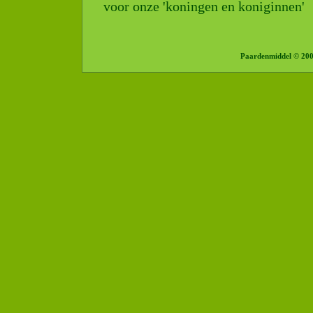
voor onze 'koningen en koniginnen'
Paardenmiddel © 20